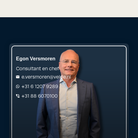
Egon Versmoren
Consultant en chef
e.versmoren@velde.nl
+31 6 1207 9289
+31 88 6070100