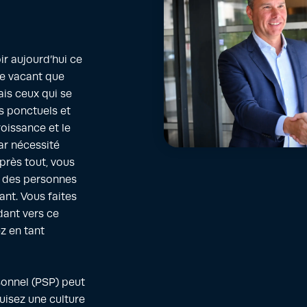
ir aujourd’hui ce
te vacant que
is ceux qui se
s ponctuels et
roissance et le
ar nécessité
Après tout, vous
r des personnes
ant. Vous faites
dant vers ce
z en tant
sonnel (PSP) peut
ruisez une culture