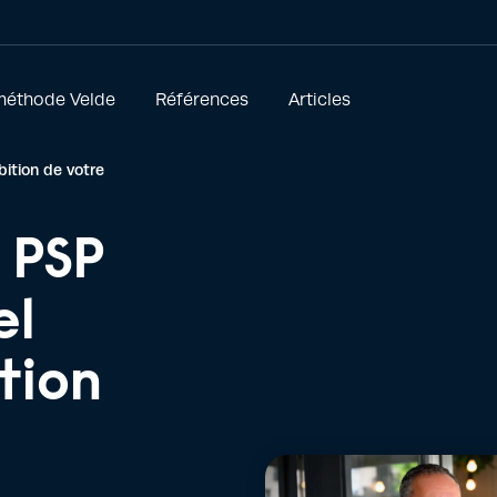
méthode Velde
Références
Articles
bition de votre
e PSP
el
tion