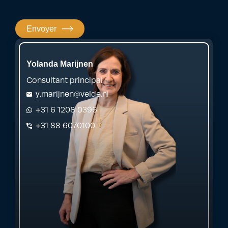
Envoyer
Yolanda Marijnen
Consultant principal
y.marijnen@velde.nl
+31 6 1208 0396
+31 88 6070100