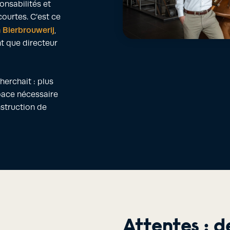
ponsabilités et
ourtes. C’est ce
Bierbrouwerij
,
nt que directeur
herchait : plus
space nécessaire
nstruction de
Attentes : d