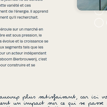
te variété et ces
ent de l’énergie. Il apprend
ment qu’il recherchait.
déroule sur un marché en
ère est sous pression, le
volue et la croissance se
aux segments tels que les
 Pour un acteur indépendant
eboom Bierbrouwerij, c’est
pour construire et se
eaucoup plus satisfaisant, car ici v
ent un impact sur ce qui se passe 