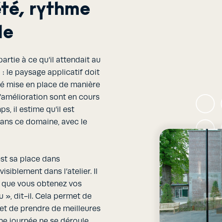
été, rythme
le
rtie à ce qu’il attendait au
 : le paysage applicatif doit
été mise en place de manière
d’amélioration sont en cours
 il estime qu’il est
ans ce domaine, avec le
’est sa place dans
isiblement dans l’atelier. Il
 là que vous obtenez vos
 », dit-il. Cela permet de
et de prendre de meilleures
une journée ne se déroule