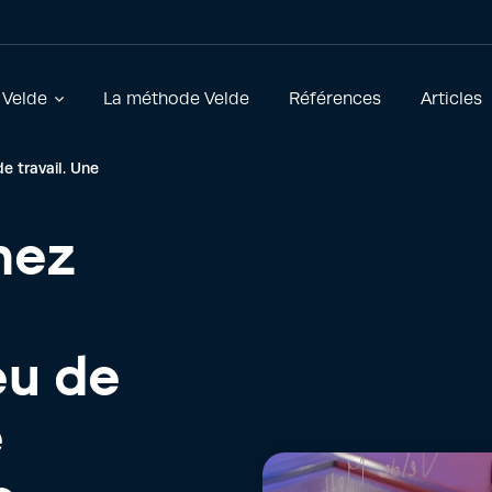
 Velde
La méthode Velde
Références
Articles
de travail. Une
hez
eu de
e