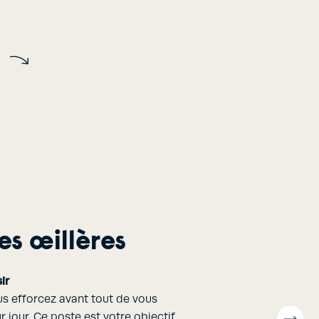
es œillères
ir
us efforcez avant tout de vous
r jour. Ce poste est votre objectif