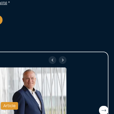
lité
*
Article
Article