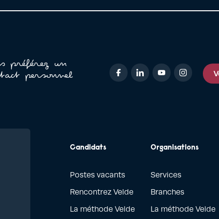
Lees meer
L
s préférez un
V
tact personnel
Candidats
Organisations
Postes vacants
Services
Rencontrez Velde
Branches
La méthode Velde
La méthode Velde