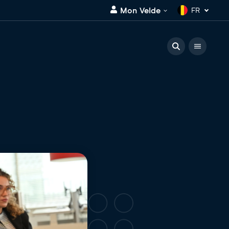
Mon Velde
FR