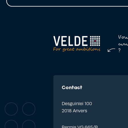
Lees meer
Vou
con
?
Contact
Desguinlei 100
2018 Anvers
Permis VG.665/B