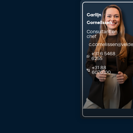
Carlijn
Cornelissen
Consultant en
chef
c.cornelissen@velde
+31 6 5468
6255
+31 88
6070100