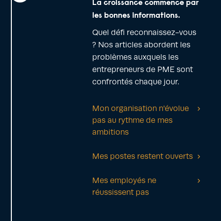
La croissance commence par
les bonnes informations.
r à
Le gestionnaire des
Quel défi reconnaissez-vous
l sans se
exportations 2.0 appelle le
? Nos articles abordent les
e…
recrutement…
problèmes auxquels les
entrepreneurs de PME sont
sation exige plus
Les entreprises qui cherchent 
confrontés chaque jour.
ion. Elle demande
attirer de nouveaux
, du courage, de
responsables des exportation
 d'oser se
doivent garder à l'esprit que
Mon organisation n'évolue
réflexes h…
pas au rythme de mes
cette profession est en pleine
ambitions
mutatio…
Mes postes restent ouverts
Mes employés ne
réussissent pas