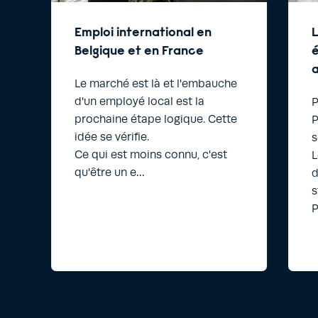
Emploi international en
L
Belgique et en France
é
a
Le marché est là et l'embauche
d'un employé local est la
à
P
prochaine étape logique. Cette
P
idée se vérifie.
s
s
Ce qui est moins connu, c'est
L
qu'être un e…
d
s