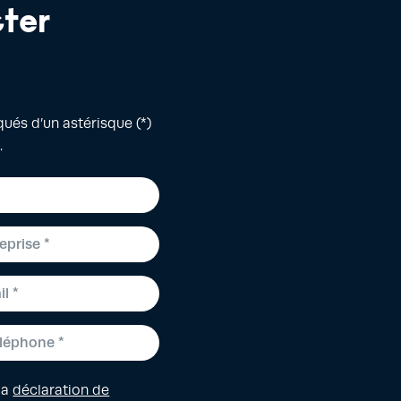
ter
és d’un astérisque (*)
.
la
déclaration de