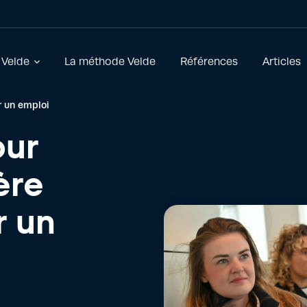
 Velde
La méthode Velde
Références
Articles
r un emploi
our
ère
r un