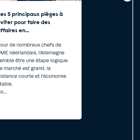
es 5 principaux pièges à
Se développer
viter pour faire des
l’international
ffaires en…
casser la tête
our de nombreux chefs de
L'internationalis
ME néerlandais, l'Allemagne
que de l'ambitio
emble être une étape logique.
de l'adaptation,
e marché est grand, la
la patience - et 
istance courte et l'économie
défaire de ses r
table.
Po…