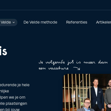
 Velde
De Velde methode
Referenties
Artikele
is
Je volgende job is meer dan
een vacature
edurende je hele
lijke
elpen we je om
lle plaatsingen
n bij jouw