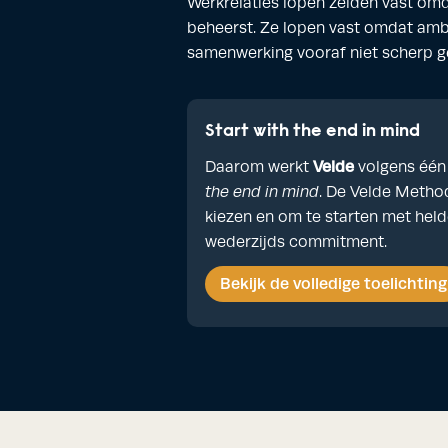
Werkrelaties lopen zelden vast omd
beheerst. Ze lopen vast omdat amb
samenwerking vooraf niet scherp g
Start with the end in mind
Velde
Daarom werkt
volgens één
the end in mind
. De Velde Metho
kiezen en om te starten met helde
wederzijds commitment.
Bekijk de volledige toelichting