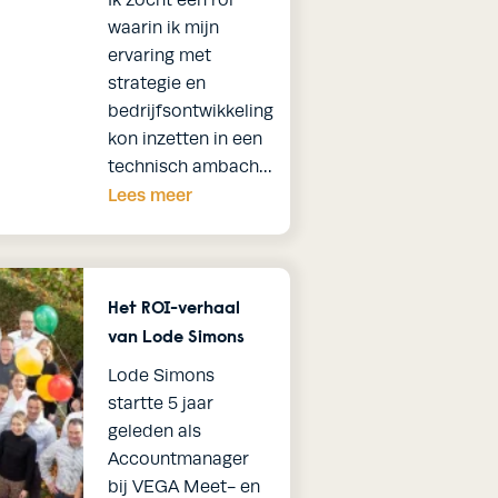
Ik zocht een rol
jken
te bekijken
waarin ik mijn
ervaring met
rteer cookies
Je moet de advertee
strategie en
je deze video kan
accepteren, voordat je d
bedrijfsontwikkeling
m je voorkeuren te
bekijken. Klik hier om je 
kon inzetten in een
en.
wijzigen.
technisch ambach…
t Manager
Technisch Commercieel D
Lees meer
Kantoor: Wijnegem
Regio: België - Europa
Het ROI-verhaal
 de groei van Onyx
Jouw opdracht: Jij leidt de
van Lode Simons
 wereldwijd te
werking van Gouda Vuurvast
Lode Simons
e klantrelaties op
petrochemie, staal, energie 
startte 5 jaar
nsen te benutten
industrie, waar jouw impact 
geleden als
bijdraagt aan veilige produ
Accountmanager
minimale stilstand.
bij VEGA Meet- en