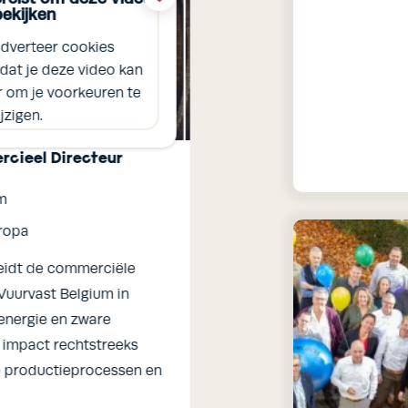
bekijken
te beki
dverteer cookies
Je moet de adve
dat je deze video kan
accepteren, voordat 
er om je voorkeuren te
bekijken. Klik hier o
jzigen.
wijzig
cieel Directeur
Business Developmen
m
Kantoor: Waalre
uropa
Regio: Europa
leidt de commerciële
Het is jouw opdracht om
Vuurvast Belgium in
Healthcare in Europa en
 energie en zware
versnellen door duurzam
w impact rechtstreeks
te bouwen en nieuwe ka
ge productieprocessen en