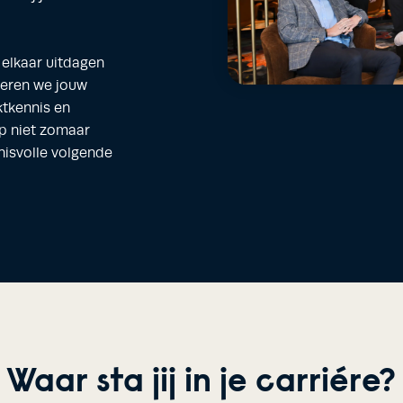
 elkaar uitdagen
eren we jouw
ktkennis en
ap niet zomaar
nisvolle volgende
Waar sta jij in je carriére?