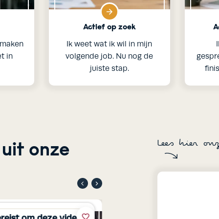
Actief op zoek
A
p maken
Ik weet wat ik wil in mijn
t in
volgende job. Nu nog de
gespr
juiste stap.
fini
 uit onze
Lees hier on
reist om deze video
Toestemming vereis