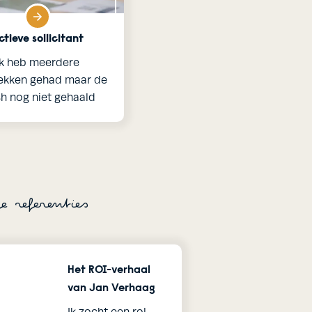
ctieve sollicitant
Ik heb meerdere
ekken gehad maar de
sh nog niet gehaald
ze referenties
Het ROI-verhaal
van Jan Verhaag
t om deze video
Toestemming vereist o