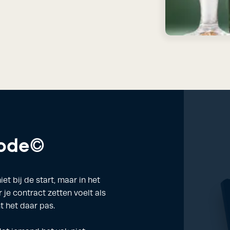
hode©
t bij de start, maar in het
 je contract zetten voelt als
t het daar pas.