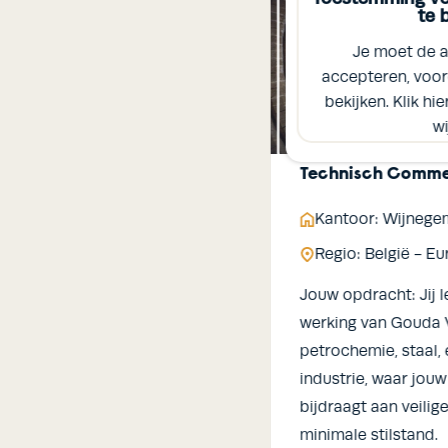
te bekijken
te 
de adverteer cookies
Je moet de a
voordat je deze video kan
accepteren, voor
ik hier om je voorkeuren te
bekijken. Klik hi
wijzigen.
wi
elopment Manager
Technisch Commer
lre
Kantoor: Wijnege
a
Regio: België - E
racht om de groei van Onyx
Jouw opdracht: Jij 
uropa en wereldwijd te
werking van Gouda 
 duurzame klantrelaties op
petrochemie, staal,
ieuwe kansen te benutten
industrie, waar jou
bijdraagt aan veili
minimale stilstand.