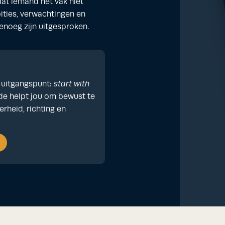
at iemand het vak niet
ities, verwachtingen en
enoeg zijn uitgesproken.
 uitgangspunt:
start with
de helpt jou om bewust te
rheid, richting en