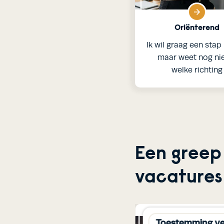
Oriënterend
Ik wil graag een sta
maar weet nog nie
welke richting
Een greep
vacatures
 vereist om deze video
Toestemming ve