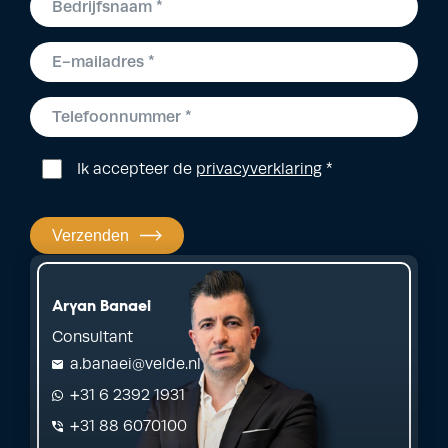
Ik accepteer de
privacyverklaring
*
Verzenden
Aryan Banaei
Consultant
a.banaei@velde.nl
+31 6 2392 1931
+31 88 6070100