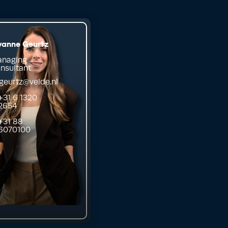
vanne Geurtz
naging
nsultant
.geurtz@velde.nl
+31 6 1320
2654
+31 88
6070100