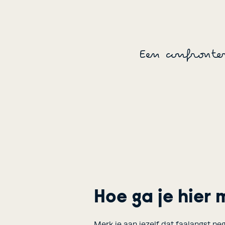
Een confront
Hoe ga je hier
Merk je aan jezelf dat faalangst n