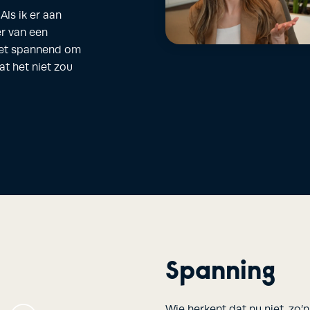
Als ik er aan
ter van een
 het spannend om
at het niet zou
Spanning
Wie herkent dat nu niet, z