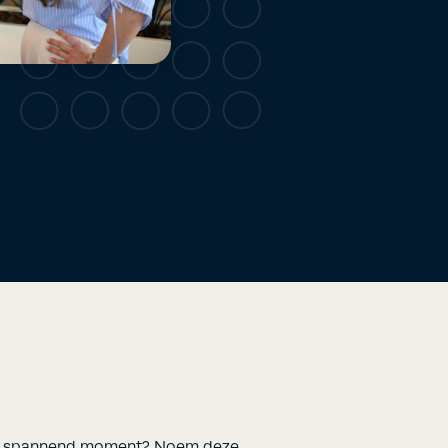
o’n spannend moment? Noem deze