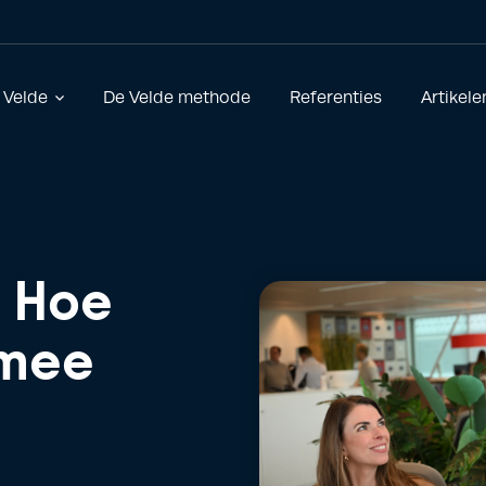
 Velde
De Velde methode
Referenties
Artikele
. Hoe
 mee