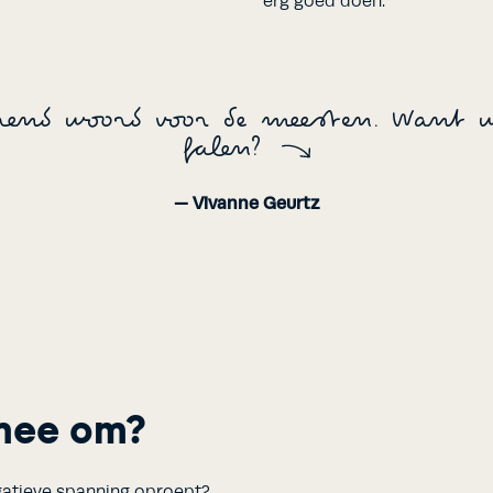
erg goed doen.
erend woord voor de meesten. Want w
falen?
— Vivanne Geurtz
 mee om?
egatieve spanning oproept?