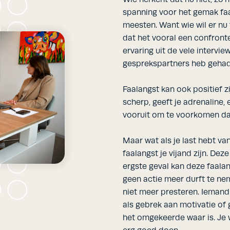
spanning voor het gemak fa
meesten. Want wie wil er nu
dat het vooral een confronte
ervaring uit de vele intervie
gesprekspartners heb gehad
Faalangst kan ook positief z
scherp, geeft je adrenaline,
vooruit om te voorkomen dat
Maar wat als je last hebt va
faalangst je vijand zijn. Deze
ergste geval kan deze faalan
geen actie meer durft te nem
niet meer presteren. Iemand d
als gebrek aan motivatie of g
het omgekeerde waar is. Je wi