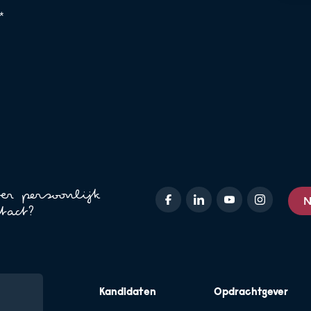
*
ver persoonlijk
N
tact?
Kandidaten
Opdrachtgever