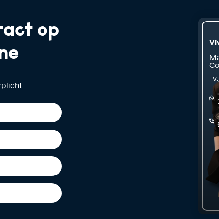
tact op
Vi
ne
Ma
Co
v
rplicht