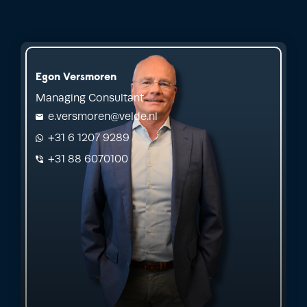
Egon Versmoren
Managing Consultant
e.versmoren@velde.nl
+31 6 1207 9289
+31 88 6070100